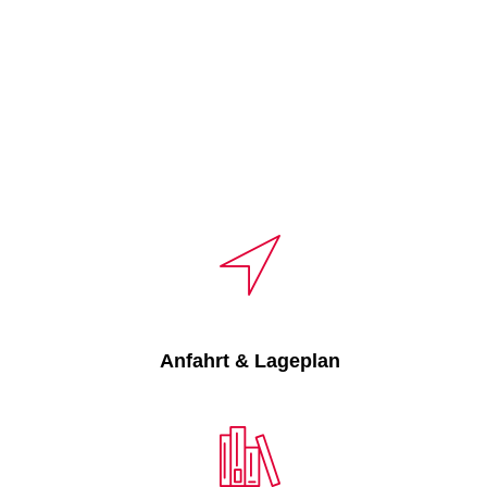
DAS HAUS
BE
Ein kurzer Steckbrief
Öffn
Spielzeugmuseum
Sammlung
Eintr
Bibliothek
Besu
Anfahrt & Lageplan
Satzungen & Gebühren
Führ
Das Team
Audi
Praktika & Facharbeiten
Anfa