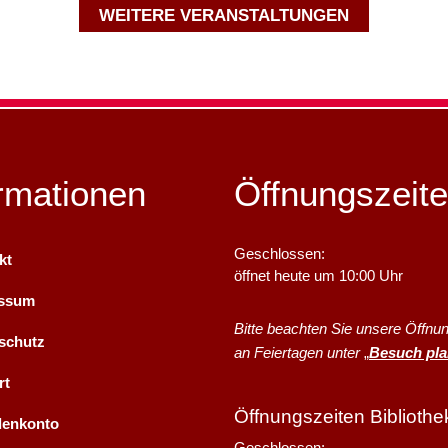
WEITERE VERANSTALTUNGEN
rmationen
Öffnungszeit
Klicken, um weitere Öffnungs- o
Geschlossen:
kt
öffnet heute um 10:00 Uhr
essum
Bitte beachten Sie unsere Öffnu
schutz
an Feiertagen unter
„
Besuch pl
rt
Öffnungszeiten Bibliothe
enkonto
Klicken, um weitere Öffnungs- o
Geschlossen: