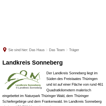
DAS HAUS
BESUCH PLANEN
Ein kurzer Steckbrief
Sammlung
AUSSTELLUNGEN
Öffnungszeiten
Bibliothek
Eintrittspreise
Sie sind hier:
Das Haus
Das Team
Träger
VERANSTALTUNGEN
Dauerausstellung
Satzungen & Gebühren
Besuch mit Kindern
Landkreis Sonneberg
Sonderausstellung
MUSEUMSPÄDAGOGIK
Das Team
Jahresprogramm
Führungen & Gruppenanm
Der Landkreis Sonneberg liegt im
Highlights
Süden des Freistaates Thüringen
Praktika & Facharbeiten
Presse & Medien
Audioguide
Angebote für Kindergarten
und ist auf einer Fläche von rund 461
Wegeleitung
© Landkreis Sonneberg
Quadratkilometern malerisch
Anfahrt & Lageplan
Angebote für Schulen
eingebettet im Naturpark Thüringer Wald, dem Thüringer
Spielbereiche & -inseln
Schiefergebirge und dem Frankenwald. Im Landkreis Sonneberg