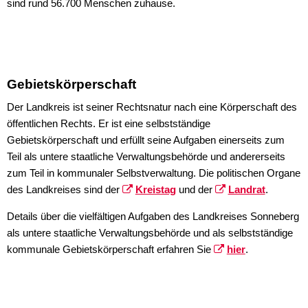
Besucherhinweise & Barrier
Kindergeburtstag
sind rund 56.700 Menschen zuhause.
Museumsshop
Ferienprogramme
Tourismus
Gebietskörperschaft
Der Landkreis ist seiner Rechtsnatur nach eine Körperschaft des
öffentlichen Rechts. Er ist eine selbstständige
Gebietskörperschaft und erfüllt seine Aufgaben einerseits zum
Teil als untere staatliche Verwaltungsbehörde und andererseits
zum Teil in kommunaler Selbstverwaltung. Die politischen Organe
des Landkreises sind der
Kreistag
und der
Landrat
.
Details über die vielfältigen Aufgaben des Landkreises Sonneberg
als untere staatliche Verwaltungsbehörde und als selbstständige
kommunale Gebietskörperschaft erfahren Sie
hier
.