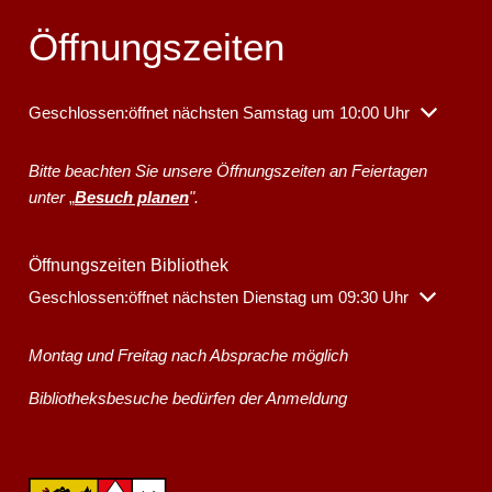
Öffnungszeiten
Klicken, um weitere Öffnungs- oder Schließzeiten auszublenden
Geschlossen:
öffnet nächsten Samstag um 10:00 Uhr
Bitte beachten Sie unsere Öffnungszeiten an Feiertagen
unter
„
Besuch planen
".
Öffnungszeiten Bibliothek
Klicken, um weitere Öffnungs- oder Schließzeiten auszublenden
Geschlossen:
öffnet nächsten Dienstag um 09:30 Uhr
Montag und Freitag nach Absprache möglich
Bibliotheksbesuche bedürfen der Anmeldung