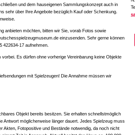
u schließen und dem hauseigenen Sammlungskonzept auch in
T
uns sehr über Ihre Angebote bezüglich Kauf oder Schenkung.
cherhinweise & Barrierefreiheit
s
inweise.
eumsshop
 anbieten möchten, bitten wir Sie, vorab Fotos sowie
eutschesspielzeugmuseum.de einzusenden. Sehr gerne können
ismus
675 422634-17 aufnehmen.
m vorbei. Es dürfen ohne vorherige Vereinbarung keine Objekte
Briefsendungen mit Spielzeugen! Die Annahme müssen wir
chbares Objekt bereits besitzen. Sie erhalten schnellstmöglich
 die Antwort möglicherweise länger dauert. Jedes Spielzeug muss
ter Akten, Fotopositive und Bestände notwendig, da noch nicht