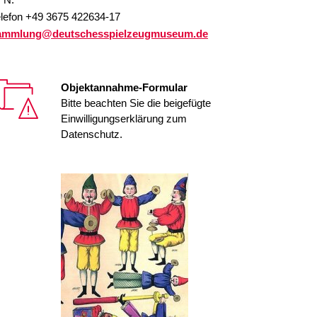
elefon +49 3675 422634-17
Exklus
ammlung@deutschesspielzeugmuseum.de
Spielm
Objektannahme-Formular
Entdec
Bitte beachten Sie die beigefügte
Einwilligungserklärung zum
Renate
Datenschutz.
Ausstel
Musiks
Wie au
Vokale
Oster