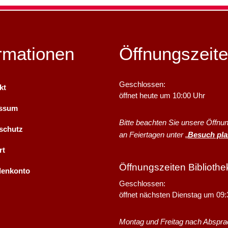
rmationen
Öffnungszeit
Klicken, um weitere Öffnungs- o
Geschlossen:
kt
öffnet heute um 10:00 Uhr
essum
Bitte beachten Sie unsere Öffnu
schutz
an Feiertagen unter
„
Besuch pl
rt
Öffnungszeiten Bibliothe
enkonto
Klicken, um weitere Öffnungs- o
Geschlossen:
öffnet nächsten Dienstag um 09:
Montag und Freitag nach Abspr