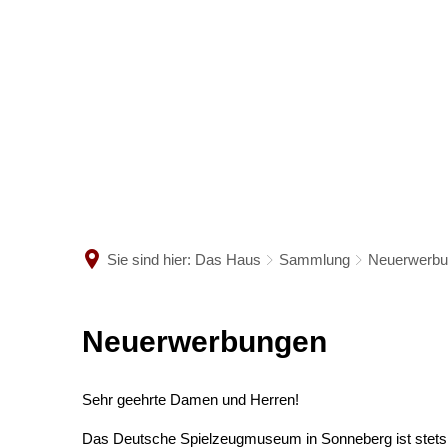
DAS HAUS
BE
Ein kurzer Steckbrief
Öffn
Sammlung
Eintr
Sie sind hier:
Das Haus
Sammlung
Neuerwerbu
Bibliothek
Besu
Neuerwerbungen
Neuerwerbungen
Satzungen & Gebühren
Führ
Das Team
Audi
Sehr geehrte Damen und Herren!
Das Deutsche Spielzeugmuseum in Sonneberg ist stets 
Praktika & Facharbeiten
Anfa